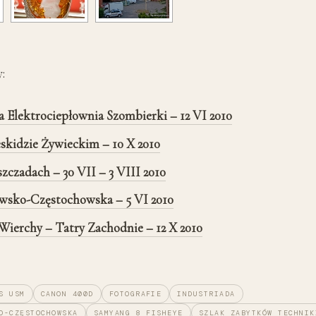
:
a Elektrociepłownia Szombierki – 12 VI 2010
eskidzie Żywieckim – 10 X 2010
szczadach – 30 VII – 3 VIII 2010
wsko-Częstochowska – 5 VI 2010
ierchy – Tatry Zachodnie – 12 X 2010
S USM
CANON 400D
FOTOGRAFIE
INDUSTRIADA
O-CZĘSTOCHOWSKA
SAMYANG 8 FISHEYE
SZLAK ZABYTKÓW TECHNIK