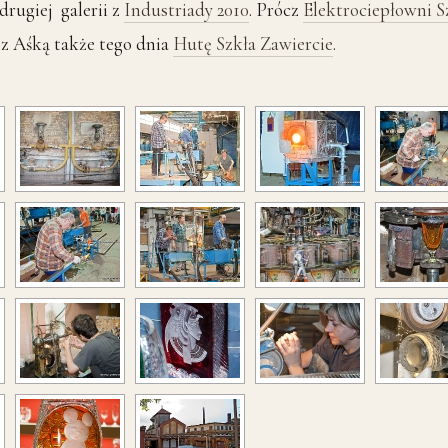
rugiej galerii z
Industriady 2010
. Prócz
Elektrociepłowni 
 z Aśką także tego dnia
Hutę Szkła Zawiercie
.