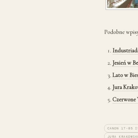
Podobne wpisy
Industriad
Jesień w B
Lato w Bie
Jura Krako
Czerwone W
CANON 17-85 I
JURA KRAKOWSK