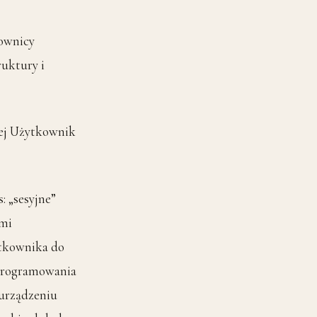
kownicy
ruktury i
rej Użytkownik
: „sesyjne”
ami
tkownika do
oprogramowania
 urządzeniu