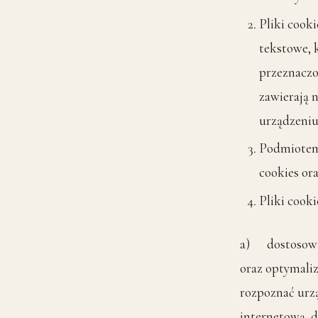
Pliki cooki
tekstowe, 
przeznaczo
zawierają 
urządzeniu
Podmiotem
cookies or
Pliki cook
a) dostosowan
oraz optymaliz
rozpoznać urz
internetową, 