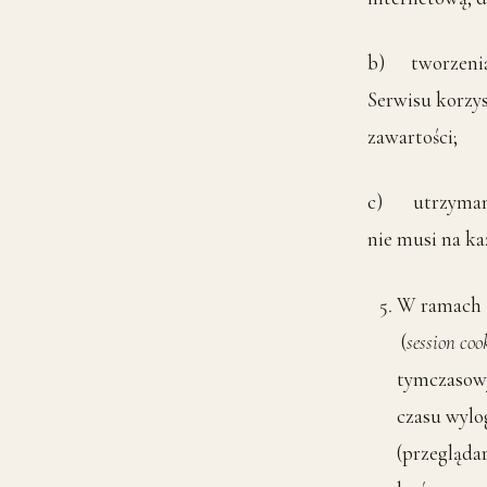
b) tworzenia 
Serwisu korzys
zawartości;
c) utrzymanie
nie musi na ka
W ramach S
(
session coo
tymczasow
czasu wylo
(przegląda