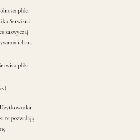
ólności pliki
ka Serwisu i
es zazwyczaj
wywania ich na
rwisu pliki
s).
i Użytkownika
ki te pozwalają
onę