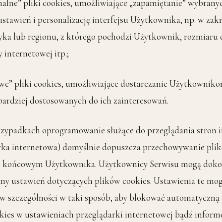
lne” pliki cookies, umożliwiające „zapamiętanie” wybrany
tawień i personalizację interfejsu Użytkownika, np. w zakr
yka lub regionu, z którego pochodzi Użytkownik, rozmiaru 
 internetowej itp.;
” pliki cookies, umożliwiające dostarczanie Użytkownikom
ardziej dostosowanych do ich zainteresowań.
zypadkach oprogramowanie służące do przeglądania stron 
rka internetowa) domyślnie dopuszcza przechowywanie pli
u końcowym Użytkownika. Użytkownicy Serwisu mogą dok
any ustawień dotyczących plików cookies. Ustawienia te mog
w szczególności w taki sposób, aby blokować automatyczną
kies w ustawieniach przeglądarki internetowej bądź inform