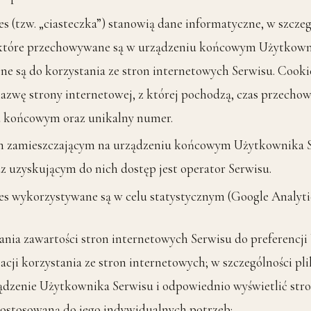
es (tzw. „ciasteczka”) stanowią dane informatyczne, w szczeg
które przechowywane są w urządzeniu końcowym Użytkowni
ne są do korzystania ze stron internetowych Serwisu. Cooki
nazwę strony internetowej, z której pochodzą, czas przecho
 końcowym oraz unikalny numer.
 zamieszczającym na urządzeniu końcowym Użytkownika Se
az uzyskującym do nich dostęp jest operator Serwisu.
ies wykorzystywane są w celu statystycznym (Google Analytic
ia zawartości stron internetowych Serwisu do preferencj
acji korzystania ze stron internetowych; w szczególności pli
ądzenie Użytkownika Serwisu i odpowiednio wyświetlić str
dostosowaną do jego indywidualnych potrzeb;