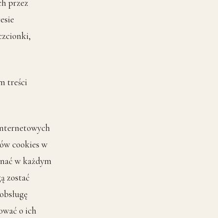
ch przez
esie
czcionki,
 treści
internetowych
ków cookies w
onać w każdym
ą zostać
 obsługę
ować o ich