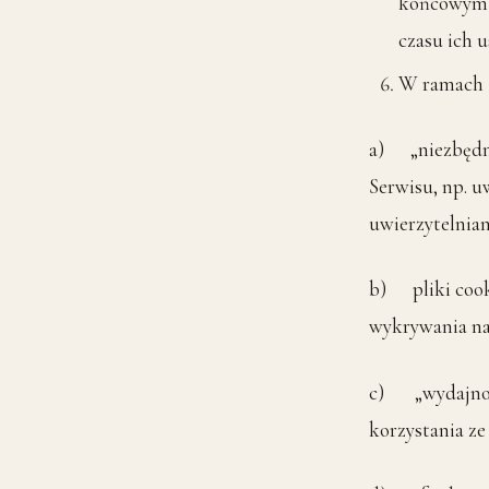
końcowym U
czasu ich 
W ramach S
a) „niezbędne
Serwisu, np. u
uwierzytelnia
b) pliki cook
wykrywania na
c) „wydajności
korzystania ze