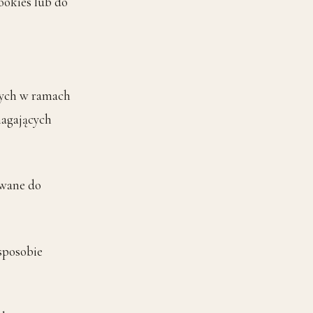
okies lub do
nych w ramach
magających
ywane do
sposobie