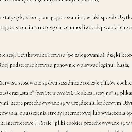
statystyk, które pomagają zrozumieć, w jaki sposób Użyt
tają ze stron internetowych, co umożliwia ulepszanie ich st
 sesji Użytkownika Serwisu (po zalogowaniu), dzięki któ
żdej podstronie Serwisu ponownie wpisywać loginu i hasła;
erwisu stosowane są dwa zasadnicze rodzaje plików cookies
kies
) oraz „stałe” (
persistent cookies
). Cookies „sesyjne” są plik
ymi, które przechowywane są w urządzeniu końcowym Uży
gowania, opuszczenia strony internetowej lub wyłączenia 
rki internetowej). „Stałe” pliki cookies przechowywane są w