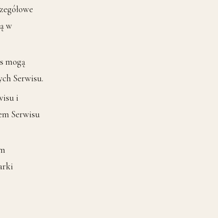
czegółowe
są w
es mogą
ych Serwisu.
isu i
rem Serwisu
em
arki