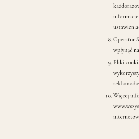
każdorazo
informacje
ustawienia
Operator S
wpłynąć na
Pliki cook
wykorzysty
reklamoda
Więcej inf
www.wszyst
internetow