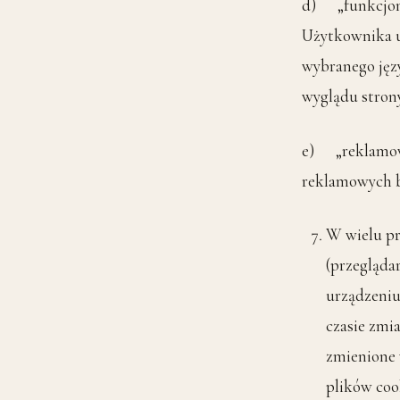
d) „funkcjona
Użytkownika us
wybranego jęz
wyglądu strony
e) „reklamowe
reklamowych b
W wielu pr
(przegląda
urządzeni
czasie zmi
zmienione 
plików coo