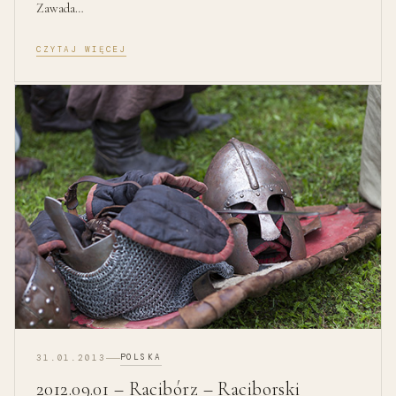
Zawada…
CZYTAJ WIĘCEJ
POLSKA
31.01.2013
2012.09.01 – Racibórz – Raciborski