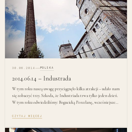
POLSKA
30.06.2014
2014.06.14 – Industrada
W tym roku naszą uwagę przyciągnęło kilka atrakcji – udało nam
się zobaczyć trzy. Szkoda, że Industriada trwa tylko jeden dzień.
W tym roku odwiedziliśmy: Bogucicką Porcelanę, wcześniejsze…
CZYTAJ WIĘCEJ