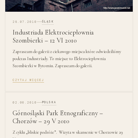
ŚLĄSK
28.07.2010
Industriada Elektrociepłownia
Szombierki – 12 VI 2010
Zapraszam do galerii z ciekawego miejsca które odwiedziliśmy
podczas Industriady. To miejsce to Elektrociepłownia
Szombierki w Bytomiu. Zapraszam do galerii.
CZYTAJ WIĘCEJ
POLSKA
02.06.2010
Górnośląski Park Etnograficzny –
Chorzów – 29 V 2010
Z cyklu „bliskie podróże”. Wizyta w skansenie w Chorzowie 29