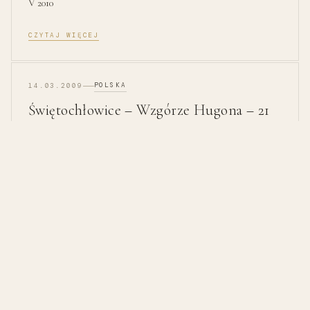
V 2010
CZYTAJ WIĘCEJ
POLSKA
14.03.2009
Świętochłowice – Wzgórze Hugona – 21
II 2009
Dziś wpis z przymrużeniem oka 😉 Zimowe zdjęcia z miejsca
zwanego w Świętochłowicach Górą Hugona (potocznie
Hugoberg) 21 II 2009.
CZYTAJ WIĘCEJ
Moje
podróże - Jacek Musioł