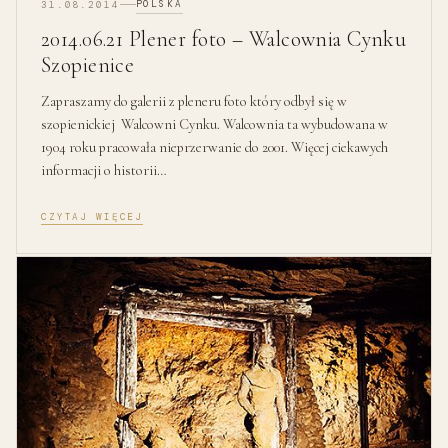
POLSKA
31.08.2014
2014.06.21 Plener foto – Walcownia Cynku
Szopienice
Zapraszamy do galerii z pleneru foto który odbył się w
szopienickiej Walcowni Cynku. Walcownia ta wybudowana w
1904 roku pracowała nieprzerwanie do 2001. Więcej ciekawych
informacji o historii…
CZYTAJ WIĘCEJ