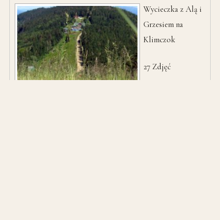
Wycieczka z Alą i
Grzesiem na
Klimczok
27
Zdjęć
Babia Góra 19 08 2006
Letnia wyprawa
Percią
Akademików na
Królową Beskidów.
52
Zdjęć