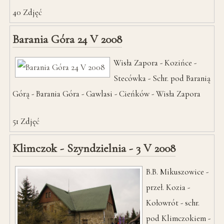
40
Zdjęć
Barania Góra 24 V 2008
Wisła Zapora - Kozińce -
Stecówka - Schr. pod Baranią
Górą - Barania Góra - Gawlasi - Cieńków - Wisła Zapora
51
Zdjęć
Klimczok - Szyndzielnia - 3 V 2008
B.B. Mikuszowice -
przeł. Kozia -
Kołowrót - schr.
pod Klimczokiem -