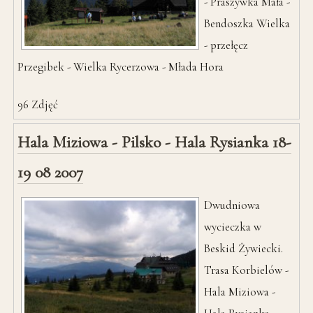
- Praszywka Mała -
Bendoszka Wielka
- przełęcz
Przegibek - Wielka Rycerzowa - Młada Hora
96
Zdjęć
Hala Miziowa - Pilsko - Hala Rysianka 18-
19 08 2007
Dwudniowa
wycieczka w
Beskid Żywiecki.
Trasa Korbielów -
Hala Miziowa -