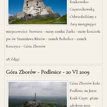
Krakowsk0-
Częstochowską.
Odwiedziliśmy z
Asią następujące
miejscowości: Siewierz - ruiny zamku Żarki - ruiny kościoła
pw św Stanisława Mirów - zamek Bobolice - zamek
Kroczyce - Góra Zborów
28
Zdjęć
Góra Zborów - Podlesice - 20 VI 2009
Góra Zborów koło
Podlesic na Jurze
Krak-Częst. 462m-
zdobyta przy