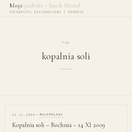
Przejdź do treści
Moje
podróże - Jacek Musioł
FOTOGRAFIA KRAJOBRAZOWA I PODRÓŻE
TAG
kopalnia soli
MAŁOPOLSKA
24.11.2009
Kopalnia soli – Bochnia – 14 XI 2009