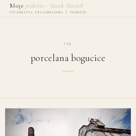
Przejdź do treści
Moje
podróże - Jacek Musioł
FOTOGRAFIA KRAJOBRAZOWA I PODRÓŻE
TAG
porcelana bogucice