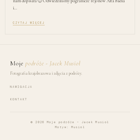
nam dopisała 🙂 Odwiedziliśmy pogranicze rejonów Alta Badia
i…
CZYTAJ WIĘCEJ
Moje
podróże - Jacek Musioł
Fotografia krajobrazowa i zdjęcia z podróży.
NAWIGACJA
KONTAKT
© 2026
Moje podróże – Jacek Musioł
Motyw:
Musioł