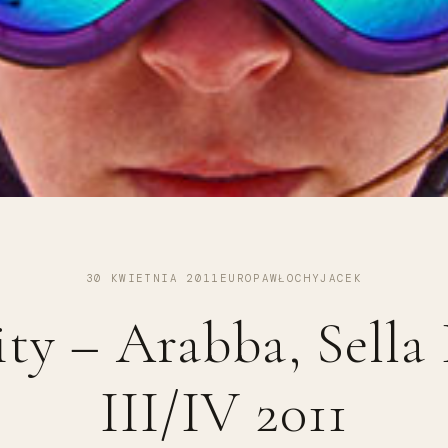
30 KWIETNIA 2011
EUROPA
WŁOCHY
JACEK
y – Arabba, Sella 
III/IV 2011